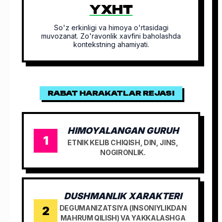
YXHT
So'z erkinligi va himoya o'rtasidagi
muvozanat. Zo'ravonlik xavfini baholashda
kontekstning ahamiyati.
RABAT HARAKATLAR REJASI
HIMOYALANGAN GURUH
1
ETNIK KELIB CHIQISH, DIN, JINS,
NOGIRONLIK.
DUSHMANLIK XARAKTERI
2
DEGUMANIZATSIYA (INSONIYLIKDAN
MAHRUM QILISH) VA YAKKALASHGA