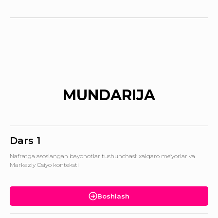
MUNDARIJA
Dars 1
Nafratga asoslangan bayonotlar tushunchasi: xalqaro me’yorlar va
Markaziy Osiyo konteksti
Boshlash