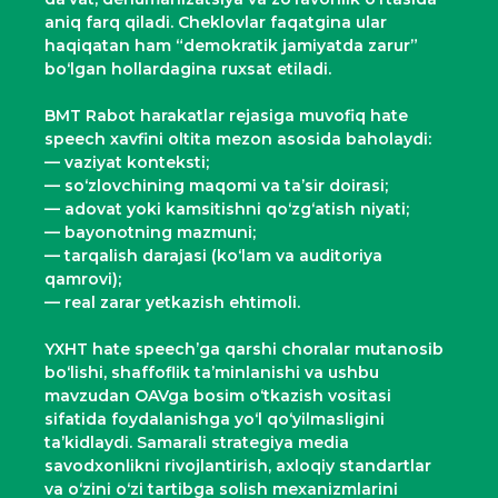
aniq farq qiladi. Cheklovlar faqatgina ular
haqiqatan ham “demokratik jamiyatda zarur”
bo‘lgan hollardagina ruxsat etiladi.
BMT Rabot harakatlar rejasiga muvofiq hate
speech xavfini oltita mezon asosida baholaydi:
— vaziyat konteksti;
— so‘zlovchining maqomi va ta’sir doirasi;
— adovat yoki kamsitishni qo‘zg‘atish niyati;
— bayonotning mazmuni;
— tarqalish darajasi (ko‘lam va auditoriya
qamrovi);
— real zarar yetkazish ehtimoli.
YXHT hate speech’ga qarshi choralar mutanosib
bo‘lishi, shaffoflik ta’minlanishi va ushbu
mavzudan OAVga bosim o‘tkazish vositasi
sifatida foydalanishga yo‘l qo‘yilmasligini
ta’kidlaydi. Samarali strategiya media
savodxonlikni rivojlantirish, axloqiy standartlar
va o‘zini o‘zi tartibga solish mexanizmlarini