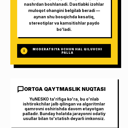
nashrdan boshlanadi. Dastlabki izohlar
muloqot ohangini belgilab beradi —
aynan shu bosqichda kesatiq,
stereotiplar va kamsitishlar paydo
bo'ladi.
MODERATSIYA UCHUN HAL QILUVCHI
i
PALLA
ORTGA QAYTMASLIK NUQTASI
YuNESKO ta'rifiga ko'ra, bu o'nlab
ishtirokchilar jalb qilingan va algoritmlar
qamrovni oshirishda davom etayotgan
palladir. Bunday holatda jarayonni odatiy
usullar bilan to'xtatish deyarli imkonsiz.