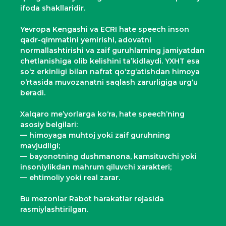
ifoda shakllaridir.
Yevropa Kengashi va ECRI hate speech inson
qadr-qimmatini yemirishi, adovatni
normallashtirishi va zaif guruhlarning jamiyatdan
chetlanishiga olib kelishini ta’kidlaydi. YXHT esa
so‘z erkinligi bilan nafrat qo‘zg‘atishdan himoya
o‘rtasida muvozanatni saqlash zarurligiga urg‘u
beradi.
Xalqaro me’yorlarga ko‘ra, hate speech’ning
asosiy belgilari:
— himoyaga muhtoj yoki zaif guruhning
mavjudligi;
— bayonotning dushmanona, kamsituvchi yoki
insoniylikdan mahrum qiluvchi xarakteri;
— ehtimoliy yoki real zarar.
Bu mezonlar Rabot harakatlar rejasida
rasmiylashtirilgan.