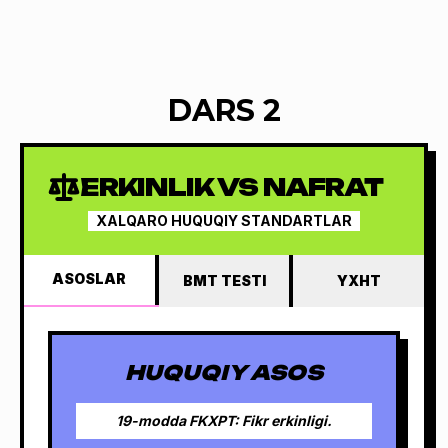
DARS 2
ERKINLIK VS NAFRAT
XALQARO HUQUQIY STANDARTLAR
ASOSLAR
BMT TESTI
YXHT
HUQUQIY ASOS
19-modda FKXPT: Fikr erkinligi.