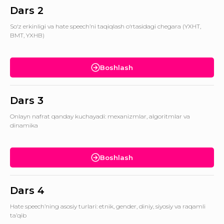
Dars 2
So‘z erkinligi va hate speech’ni taqiqlash o‘rtasidagi chegara (YXHT,
BMT, YXHB)
Boshlash
Dars 3
Onlayn nafrat qanday kuchayadi: mexanizmlar, algoritmlar va
dinamika
Boshlash
Dars 4
Hate speech’ning asosiy turlari: etnik, gender, diniy, siyosiy va raqamli
ta’qib