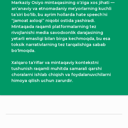
Markaziy Osiyo mintaqasining o‘ziga xos jihati —
an’anaviy va etnomadaniy me’yorlarning kuchli
ta’siri bo‘lib, bu ayrim hollarda hate speech’ni
“jamoat axloqi” niqobi ostida yashiradi.
Mintaqada raqamli platformalarning tez
rivojlanishi media savodxonlik darajasining
yetarli emasligi bilan birga kechmoqda, bu esa
toksik narrativlarning tez tarqalishiga sabab
bo‘lmoqda.
Xalqaro ta’riflar va mintaqaviy kontekstni
tushunish raqamli muhitda samarali qarshi
choralarni ishlab chiqish va foydalanuvchilarni
himoya qilish uchun zarurdir.