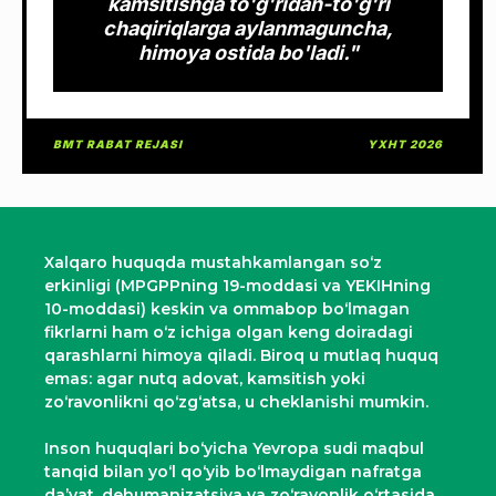
kamsitishga to'g'ridan-to'g'ri
chaqiriqlarga aylanmaguncha,
himoya ostida bo'ladi."
BMT RABAT REJASI
YXHT 2026
Xalqaro huquqda mustahkamlangan so‘z
erkinligi (MPGPPning 19-moddasi va YEKIHning
10-moddasi) keskin va ommabop bo‘lmagan
fikrlarni ham o‘z ichiga olgan keng doiradagi
qarashlarni himoya qiladi. Biroq u mutlaq huquq
emas: agar nutq adovat, kamsitish yoki
zo‘ravonlikni qo‘zg‘atsa, u cheklanishi mumkin.
Inson huquqlari bo‘yicha Yevropa sudi maqbul
tanqid bilan yo‘l qo‘yib bo‘lmaydigan nafratga
da’vat, dehumanizatsiya va zo‘ravonlik o‘rtasida