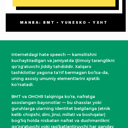
MANBA: BMT • YUNESKO • YXHT
Internetdagi hate speech — kamsitishni
kuchaytiradigan va jamiyatda ijtimoiy taranglikni
qo‘zg‘atuvchi jiddiy tahdiddir. Xalqaro
tashkilotlar yagona ta’rif bermagan bo‘lsa-da,
uning asosiy umumiy elementlarini ajratib
ko‘rsatadi.
BMT va OHCHR talqiniga ko‘ra, nafratga
asoslangan bayonotlar — bu shaxslar yoki
guruhlarga ularning identitet belgilariga (etnik
kelib chiqishi, dini, jinsi, millati va boshqalar)
bog‘liq holda nisbatan nafrat va dushmanlikni
qo‘zg‘atuvchi yoki rag‘batlantiruvchi har qanday