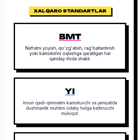
XALQARO STANDARTLAR
BMT
Nafratni yoyish, qo'zg'atish, rag'batlantirish
yoki kamsitishni oqlashga qaratilgan har
qanday ifoda shakli.
YI
Inson qadr-qimmatini kamsituvchi va jamiyatda
dushmanlik muhitini odatiy holga keltiruvchi
muloqot.