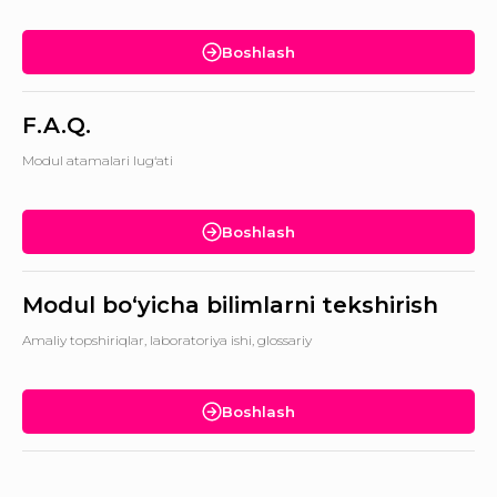
Boshlash
F.A.Q.
Modul atamalari lug‘ati
Boshlash
Modul bo‘yicha bilimlarni tekshirish
Amaliy topshiriqlar, laboratoriya ishi, glossariy
Boshlash